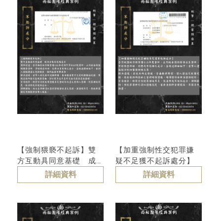
【強制猥褻不起訴】雙
【加重強制性交犯罪嫌
方互動具同意基礎 成
疑不足獲不起訴處分】
功爭取不起訴處分
詳細資料
詳細資料