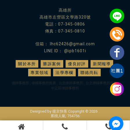
高雄所
高雄市左營區文學路320號
電話：
07-345-0806
傳真：07-345-0810
lhc62426@gmail.com
@ipb1601i
關於本所
勝訴案例
優良好評
新聞報導
專業領域
法學專欄
聯絡尚耘
律師事務所
律師事務所推薦
台北律師事務所
台北律師事務所推薦
中正區律師事務所
Designed by
揚京快客
Copyright © 2026
..
累積人氣: 754756