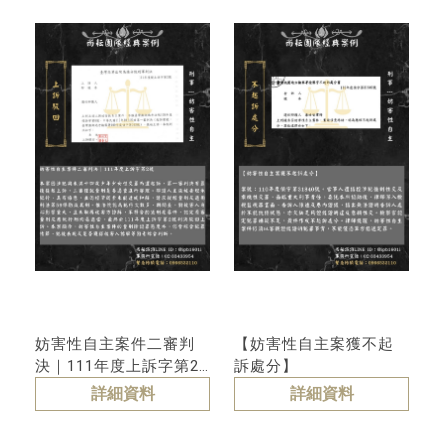
刑事律師訴訟-妨
害性自主、性騷
擾、兒少性剝削
妨害性自主案件二審判
【妨害性自主案獲不起
決｜111年度上訴字第2
訴處分】
號
詳細資料
詳細資料