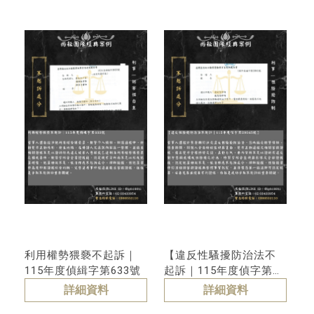
利用權勢猥褻不起訴｜
【違反性騷擾防治法不
115年度偵緝字第633號
起訴｜115年度偵字第
29045號】
詳細資料
詳細資料