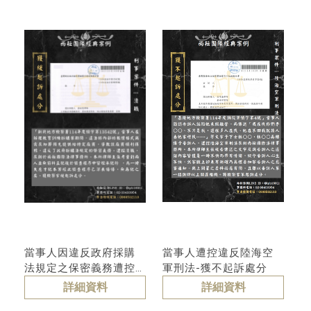
刑事律師訴訟-其
他
當事人因違反政府採購
當事人遭控違反陸海空
法規定之保密義務遭控
軍刑法-獲不起訴處分
瀆職，求助於尚耘國際
詳細資料
詳細資料
法律事務所-獲緩起訴處