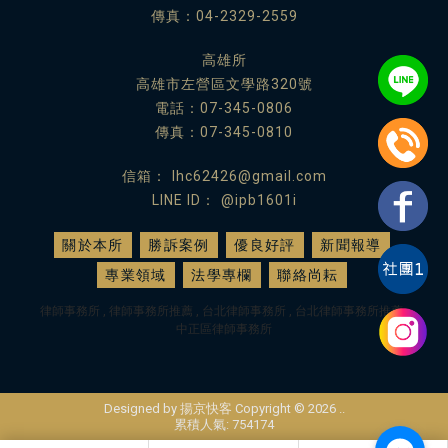
傳真：04-2329-2559
高雄所
高雄市左營區文學路320號
電話：
07-345-0806
傳真：07-345-0810
lhc62426@gmail.com
@ipb1601i
關於本所
勝訴案例
優良好評
新聞報導
專業領域
法學專欄
聯絡尚耘
律師事務所
律師事務所推薦
台北律師事務所
台北律師事務所推薦
中正區律師事務所
Designed by
揚京快客
Copyright © 2026
..
累積人氣: 754174