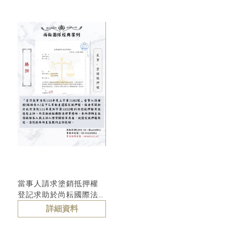
銷抵押權
當事人請求塗銷抵押權
登記求助於尚耘國際法
律事務所-二審答辯勝訴
詳細資料