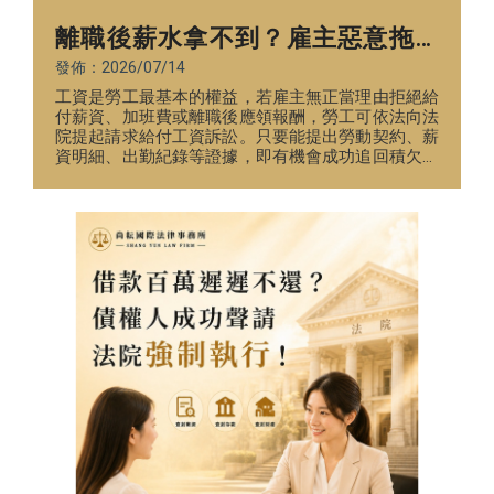
離職後薪水拿不到？雇主惡意拖欠
工資，律師成功替勞工追回薪資！
發佈：2026/07/14
工資是勞工最基本的權益，若雇主無正當理由拒絕給
付薪資、加班費或離職後應領報酬，勞工可依法向法
院提起請求給付工資訴訟。只要能提出勞動契約、薪
資明細、出勤紀錄等證據，即有機會成功追回積欠薪
資及法定利息。<