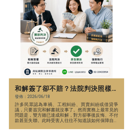
和解簽了卻不賠？法院判決照樣要
付錢，還可能被強制執行！
發佈：2026/06/18
許多民眾認為車禍、工程糾紛、買賣糾紛或借貸爭
議，只要簽完和解書就沒事了。然而實務上最常見的
問題是，雙方雖已達成和解，對方卻事後反悔、不付
款甚至失聯。此時受害人往往不知道該如何保障自身
權益。