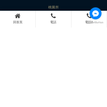
桃園所
桃園市蘆竹區經國路890號
電話：
03-346-1857
回首頁
電話
電話2
傳真：03-346-5845
台中所
台中市西區台灣大道2段218號22樓
電話：
04-2329-2539
傳真：04-2329-2559
高雄所
高雄市左營區文學路320號
電話：
07-345-0806
傳真：07-345-0810
lhc62426@gmail.com
@ipb1601i
關於本所
勝訴案例
優良好評
新聞報導