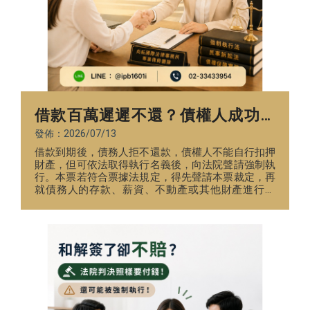
借款百萬遲遲不還？債權人成功聲
請法院強制執行，查封薪資、存款
發佈：2026/07/13
借款到期後，債務人拒不還款，債權人不能自行扣押
及財產！
財產，但可依法取得執行名義後，向法院聲請強制執
行。本票若符合票據法規定，得先聲請本票裁定，再
就債務人的存款、薪資、不動產或其他財產進行執
行。