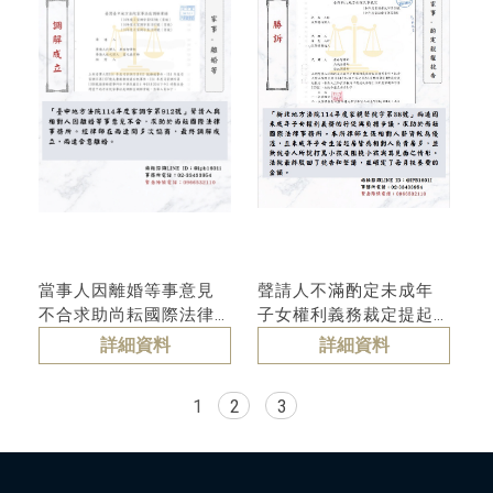
當事人因離婚等事意見
聲請人不滿酌定未成年
不合求助尚耘國際法律
子女權利義務裁定提起
事務所-調解成立
抗告-裁定相對人勝訴
詳細資料
詳細資料
1
2
3