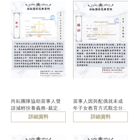
尚耘團隊協助當事人聲
當事人因與配偶就未成
請減輕扶養義務-裁定准
年子女教育方式觀念分
許減輕
歧且分居多年，委託尚
詳細資料
詳細資料
耘國際法律事務所訴請
離婚-終獲法院裁判離婚