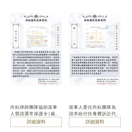
尚耘律師團隊協助當事
當事人委任尚耘團隊為
人聲請通常保護令∣裁定
請求給付扶養費訴訟代
准予核發
理人∣一審答辯勝訴
詳細資料
詳細資料