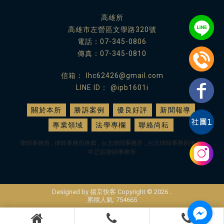
高雄所
高雄市左營區文學路320號
電話：
07-345-0806
傳真：07-345-0810
lhc62426@gmail.com
@ipb1601i
關於本所
勝訴案例
優良好評
新聞報導
專業領域
法學專欄
聯絡尚耘
律師事務所
律師事務所推薦
台北律師事務所
台北律師事務所推薦
中正區律師事務所
Designed by
揚京快客
Copyright © 2026
..
累積人氣: 754665